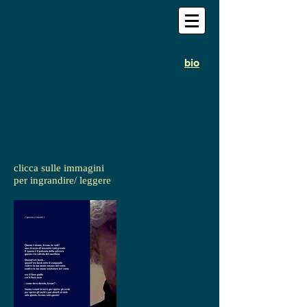
bio
clicca sulle immagini
per ingrandire/ leggere