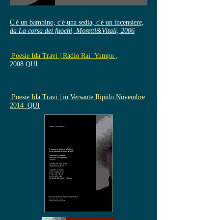
C'è un bambino, c'è una sedia, c'è un incensiere,
da La corsa dei fuochi, Moretti&Vitali, 2006
Poesie Ida Travi | Radio Rai Yumpu
,
2008 QUI
Poesie Ida Travi | in Versante Ripido Novembre
2014
QUI