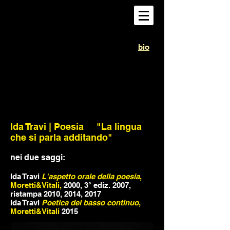
bio
Ida Travi | Poesia "La lingua
che si parla additando"
nei due saggi:
Ida Travi
L'aspetto orale della poesia
,
Moretti&Vitali,
2000, 3° ediz. 2007,
ristampa 2010, 2014, 2017
Ida Travi
Poetica del basso continuo
,
Moretti&Vitali
2015