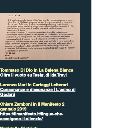
Tommaso Di Dio in La Balena Bianca
Oltre il vuoto
su Tasàr, di Ida Travi
Lorenzo Mari in Carteggi Letterari
Consonanze e dissonanze | L'asino di
Godard
Chiara Zamboni in Il Manifesto 2
gennaio 2019
https://ilmanifesto.it/lingue-che-
accolgono-il-silenzio/