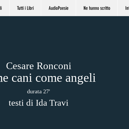
di
Tutti i Libri
AudioPoesie
Ne hanno scritto
In
Cesare Ronconi
e cani come angeli
durata 27'
testi di Ida Travi